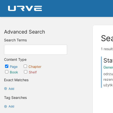
Advanced Search
Se
Search Terms
1 resul
Sta
Content Type
Page
Chapter
Gener
Book
Shelf
odrzu
rezer
Exact Matches
użytk
Add
Tag Searches
Add